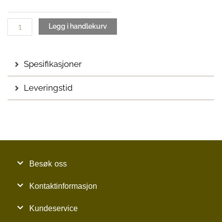
PG2
antall
Legg i handlekurv
Spesifikasjoner
Leveringstid
Besøk oss
Kontaktinformasjon
Kundeservice