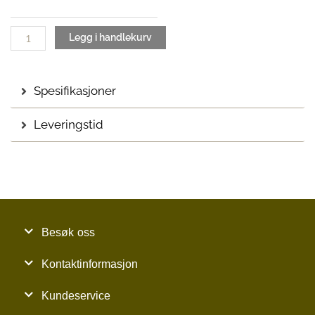
PG1
antall
Legg i handlekurv
Spesifikasjoner
Leveringstid
Besøk oss
Kontaktinformasjon
Kundeservice