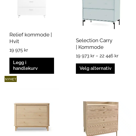
varianter.
446 kr
Alternativene
kan
velges
på
Relief kommode |
produktsiden
Selection Carry
Hvit
| Kommode
19 975
kr
19 973
kr
–
22 446
kr
Legg i
handlekurv
Velg alternativ
NYHET
Prisomr
Dette
37
produktet
004 kr
har
til
flere
40
varianter.
704 kr
Alternativene
kan