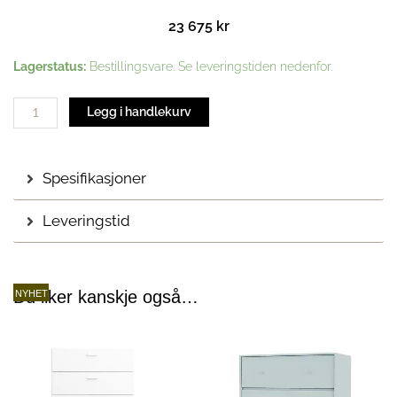
23 675
kr
Relief
Lagerstatus:
Bestillingsvare. Se leveringstiden nedenfor.
Kommode
|
Legg i handlekurv
Ask
antall
Spesifikasjoner
Leveringstid
Du liker kanskje også…
NYHET
Prisomr
Dette
19
produktet
973 kr
har
til
flere
22