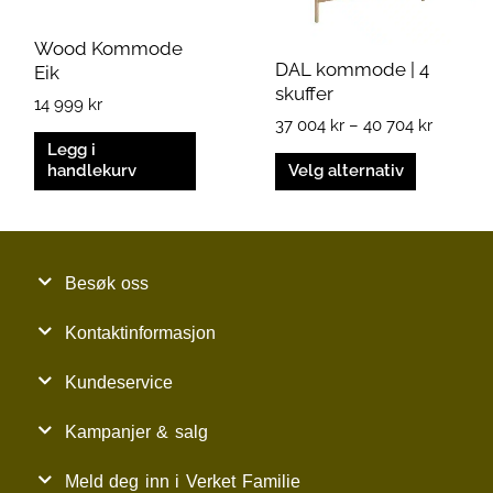
velges
på
Wood Kommode
produktsiden
DAL kommode | 4
Eik
skuffer
14 999
kr
37 004
kr
–
40 704
kr
Legg i
handlekurv
Velg alternativ
Besøk oss
Kontaktinformasjon
Kundeservice
Kampanjer & salg
Meld deg inn i Verket Familie