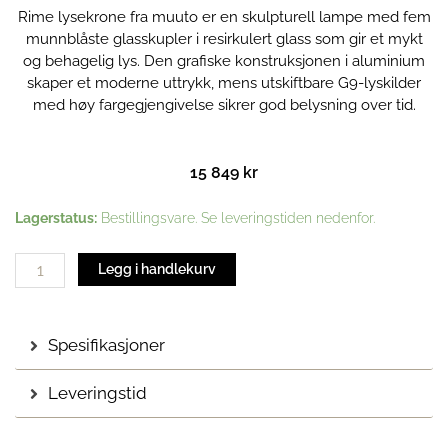
Rime lysekrone fra muuto er en skulpturell lampe med fem
munnblåste glasskupler i resirkulert glass som gir et mykt
og behagelig lys. Den grafiske konstruksjonen i aluminium
skaper et moderne uttrykk, mens utskiftbare G9-lyskilder
med høy fargegjengivelse sikrer god belysning over tid.
15 849
kr
Rime
Lagerstatus:
Bestillingsvare. Se leveringstiden nedenfor.
lysekrone
|
Legg i handlekurv
White
antall
Spesifikasjoner
Leveringstid