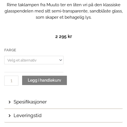
Rime taklampen fra Muuto ter en liten vri på den klassiske
glasspendelen med sitt semi-transparente, sandblåste glass,
som skaper et behagelig lys.
2 295
kr
Rime
FARGE
Taklampe
| Ø12
antall
Legg i handlekurv
Spesifikasjoner
Leveringstid