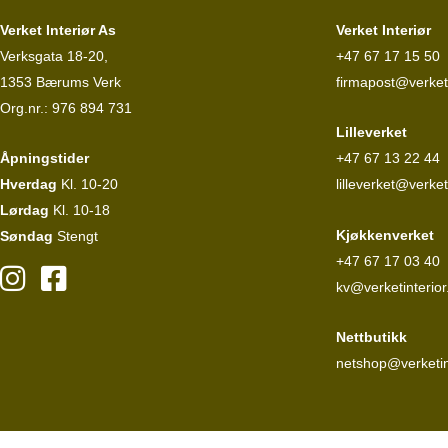
Verket Interiør As
Verket Interiør
Verksgata 18-20,
+47 67 17 15 50
1353 Bærums Verk
firmapost@verketi
Org.nr.: 976 894 731
Lilleverket
Åpningstider
+47 67 13 22 44
Hverdag
Kl. 10-20
lilleverket@verket
Lørdag
Kl. 10-18
Kjøkkenverket
Søndag
Stengt
+47 67 17 03 40
kv@verketinterior
Nettbutikk
netshop@verketin