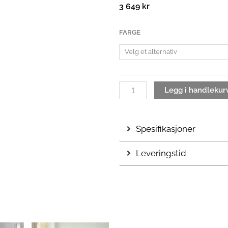
3 649
kr
Rime
FARGE
Taklampe
| Ø25
antall
Legg i handlekur
Spesifikasjoner
Leveringstid