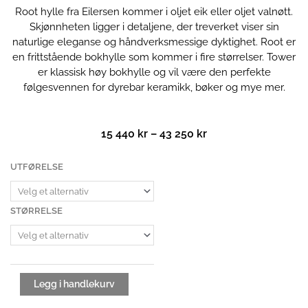
Root hylle fra Eilersen kommer i oljet eik eller oljet valnøtt.
Skjønnheten ligger i detaljene, der treverket viser sin
naturlige eleganse og håndverksmessige dyktighet. Root er
en frittstående bokhylle som kommer i fire størrelser. Tower
er klassisk høy bokhylle og vil være den perfekte
følgesvennen for dyrebar keramikk, bøker og mye mer.
Prisområde:
15 440
kr
–
43 250
kr
15
440 kr
Root
UTFØRELSE
til
hylle
43
antall
250 kr
STØRRELSE
Legg i handlekurv