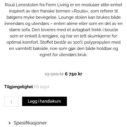
Rouli Lenestolen fra Ferm Living er en modulær sitte-enhet
inspirert av den franske termen «Roulis», som referer til
bølgens myke bevegelse. Lounge stolen kan brukes både
innendørs og utendørs – enten alene eller som en del av en
større sofa. Den leveres med et avtagbart trekk i boucle
som er enkelt å rengjøre, og har en lett skumkjerne for
optimal komfort. Stoffet består av 100% polypropylen med
en vanntett bakside, noe som gjør den både holdbar og
egnet for utendørs bruk.
Opprinnelig
Nåværende
13 500
kr
6 750
kr
pris
pris
var:
er:
Rouli
Tilgjengelighet
På lager
13
6
Lenestol
500 kr.
750 kr.
| Boucle
Legg i handlekurv
Off-
white
antall
Spesifikasjoner