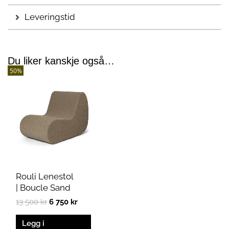
Leveringstid
Du liker kanskje også…
50%
Opprinnelig
Nåværende
pris
pris
var:
er:
13
6
500 kr.
750 kr.
Rouli Lenestol
| Boucle Sand
13 500
kr
6 750
kr
Legg i