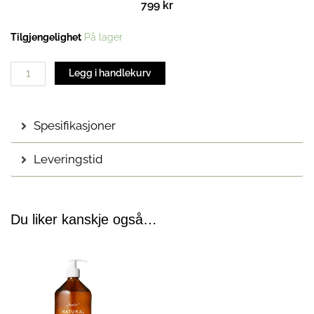
799
kr
Såpe
Tilgjengelighet
På lager
1000
ml
Legg i handlekurv
Refill
| Herbal
Garden
Spesifikasjoner
antall
Leveringstid
Du liker kanskje også…