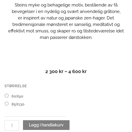
Steins myke og behagelige motiv, bestående av få
bevegelser i en nydelig og svært anvendelig gråtone,
er inspirert av natur og japanske zen-hager. Det
tredimensjonale mønsteret er sanselig, meditativt og
effektivt mot smuss, og skaper ro og tilstedeværelse idet
man passerer dørstokken.
Prisområde:
2 300
kr
–
4 600
kr
2
300 kr
Stein
STØRRELSE
til
dørmatte
60X90
4
antall
600 kr
85X130
Legg i handlekurv