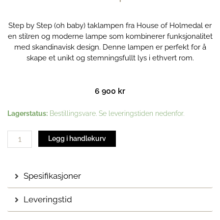
Step by Step (oh baby) taklampen fra House of Holmedal er
en stilren og moderne lampe som kombinerer funksjonalitet
med skandinavisk design. Denne lampen er perfekt for å
skape et unikt og stemningsfullt lys i ethvert rom.
6 900
kr
Step
Lagerstatus:
Bestillingsvare. Se leveringstiden nedenfor.
by
Step
Legg i handlekurv
(oh
baby)
taklampe
Spesifikasjoner
|
Hvit
Leveringstid
Opal
antall