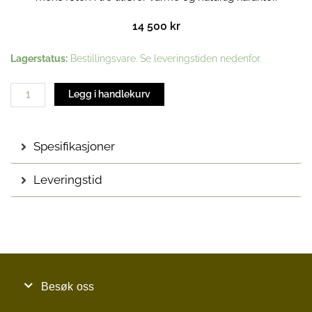
14 500
kr
Step
Lagerstatus:
Bestillingsvare. Se leveringstiden nedenfor.
by
Step
Legg i handlekurv
(Premium)
Bordlampe
|
Spesifikasjoner
Lys
eik
Leveringstid
antall
Besøk oss