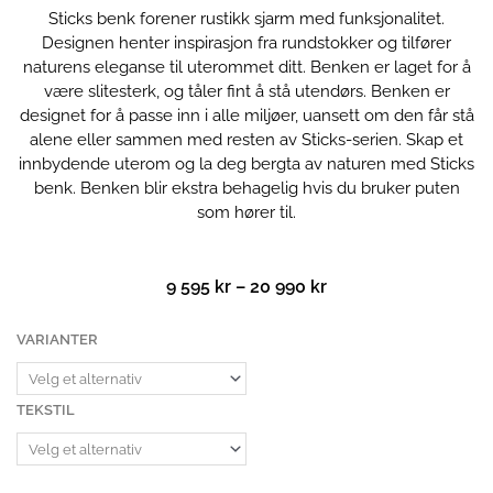
Sticks benk forener rustikk sjarm med funksjonalitet.
Designen henter inspirasjon fra rundstokker og tilfører
naturens eleganse til uterommet ditt. Benken er laget for å
være slitesterk, og tåler fint å stå utendørs. Benken er
designet for å passe inn i alle miljøer, uansett om den får stå
alene eller sammen med resten av Sticks-serien. Skap et
innbydende uterom og la deg bergta av naturen med Sticks
benk. Benken blir ekstra behagelig hvis du bruker puten
som hører til.
Prisområde:
9 595
kr
–
20 990
kr
9
595 kr
Sticks
VARIANTER
til
benk
20
antall
990 kr
TEKSTIL