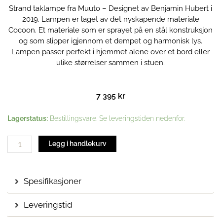
Strand taklampe fra Muuto – Designet av Benjamin Hubert i
2019. Lampen er laget av det nyskapende materiale
Cocoon. Et materiale som er sprayet på en stål konstruksjon
og som slipper igjennom et dempet og harmonisk lys.
Lampen passer perfekt i hjemmet alene over et bord eller
ulike størrelser sammen i stuen.
7 395
kr
Strand
Lagerstatus:
Bestillingsvare. Se leveringstiden nedenfor.
taklampe
|
Legg i handlekurv
Open
Ø.60
antall
Spesifikasjoner
Leveringstid