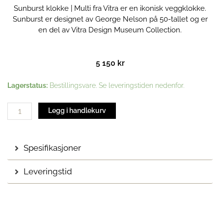
Sunburst klokke | Multi fra Vitra er en ikonisk veggklokke.
Sunburst er designet av George Nelson på 50-tallet og er
en del av Vitra Design Museum Collection.
5 150
kr
Sunburst
Lagerstatus:
Bestillingsvare. Se leveringstiden nedenfor.
klokke
|
Legg i handlekurv
Multi
antall
Spesifikasjoner
Leveringstid