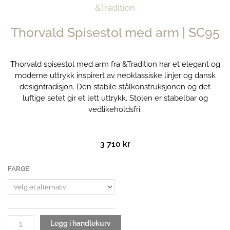
&Tradition
Thorvald Spisestol med arm | SC95
Thorvald spisestol med arm fra &Tradition har et elegant og
moderne uttrykk inspirert av neoklassiske linjer og dansk
designtradisjon. Den stabile stålkonstruksjonen og det
luftige setet gir et lett uttrykk. Stolen er stabelbar og
vedlikeholdsfri.
3 710
kr
Thorvald
FARGE
Spisestol
med
arm
| SC95
antall
Legg i handlekurv