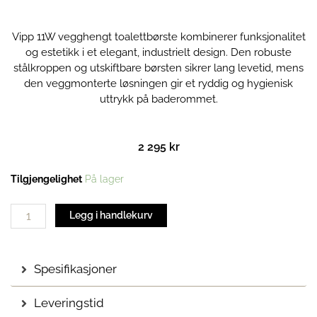
Vipp 11W vegghengt toalettbørste kombinerer funksjonalitet
og estetikk i et elegant, industrielt design. Den robuste
stålkroppen og utskiftbare børsten sikrer lang levetid, mens
den veggmonterte løsningen gir et ryddig og hygienisk
uttrykk på baderommet.
2 295
kr
Vipp
Tilgjengelighet
På lager
11W
vegghengt
Legg i handlekurv
toalettbørste
|
Hvit
Spesifikasjoner
antall
Leveringstid