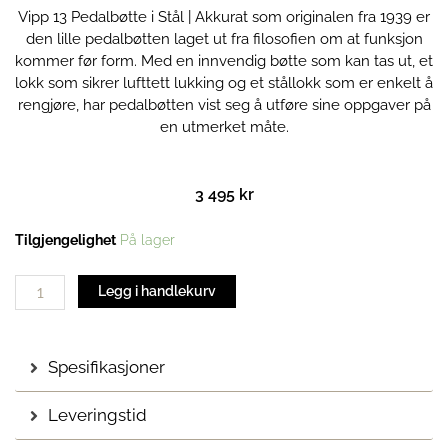
Vipp 13 Pedalbøtte i Stål | Akkurat som originalen fra 1939 er
den lille pedalbøtten laget ut fra filosofien om at funksjon
kommer før form. Med en innvendig bøtte som kan tas ut, et
lokk som sikrer lufttett lukking og et stållokk som er enkelt å
rengjøre, har pedalbøtten vist seg å utføre sine oppgaver på
en utmerket måte.
3 495
kr
Vipp
Tilgjengelighet
På lager
13
Pedalbøtte
Legg i handlekurv
|
Stål
antall
Spesifikasjoner
Leveringstid