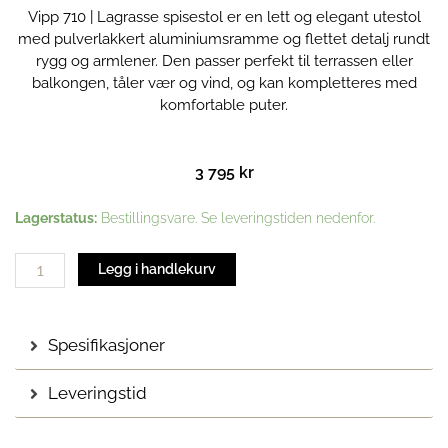
Vipp 710 | Lagrasse spisestol er en lett og elegant utestol
med pulverlakkert aluminiumsramme og flettet detalj rundt
rygg og armlener. Den passer perfekt til terrassen eller
balkongen, tåler vær og vind, og kan kompletteres med
komfortable puter.
3 795
kr
Vipp
Lagerstatus:
Bestillingsvare. Se leveringstiden nedenfor.
710
|
Legg i handlekurv
Lagrasse
spisestol
antall
Spesifikasjoner
Leveringstid