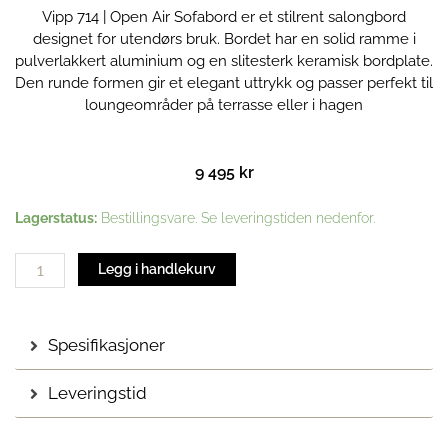
Vipp 714 | Open Air Sofabord er et stilrent salongbord
designet for utendørs bruk. Bordet har en solid ramme i
pulverlakkert aluminium og en slitesterk keramisk bordplate.
Den runde formen gir et elegant uttrykk og passer perfekt til
loungeområder på terrasse eller i hagen
9 495
kr
Vipp
Lagerstatus:
Bestillingsvare. Se leveringstiden nedenfor.
714
|
Legg i handlekurv
Open
Air
Sofabord
Spesifikasjoner
antall
Leveringstid