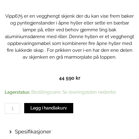
Vipp675 er en vegghengt skjenk der du kan vise frem bøker
og pyntegjenstander i åpne hyller eller sette en bærbar
lampe på, eller ved behov gjemme ting bak
aluminiumsdørene med riller. Denne hyllen er et vegghengt
oppbevaringsmøbel som kombinerer fire åpne hyller med
fire lukkede skap . For prikken over i-en har den ene delen
av skjenken en grå marmorplate på toppen.
44 590
kr
Vipp675
Lagerstatus:
Bestillingsvare. Se leveringstiden nedenfor.
Vegghengt
Skjenk
Legg i handlekurv
|
Mørk
eik
Spesifikasjoner
antall