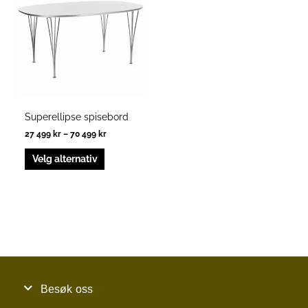
har
til
70
flere
499 kr
varianter.
Alternativene
kan
velges
på
produktsiden
Superellipse spisebord
27 499
kr
–
70 499
kr
Velg alternativ
Besøk oss