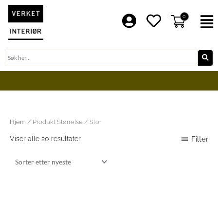
Hopp
rett
0
F
til
innholdet
Søk
BLI EN DEL AV VERKET FAMILIE
Sortert
Hjem
/ Produkt Størrelse / Stor
etter
nyeste
Filter
Viser alle 20 resultater