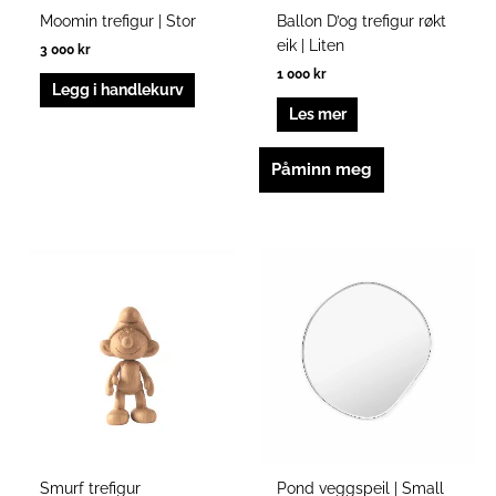
Moomin trefigur | Stor
Ballon D’og trefigur røkt
eik | Liten
3 000
kr
1 000
kr
Legg i handlekurv
Les mer
Påminn meg
Smurf trefigur
Pond veggspeil | Small