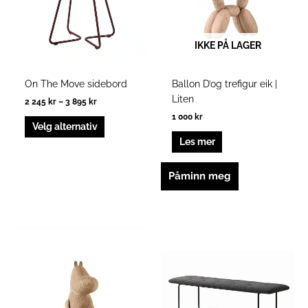
varianter.
Alternativene
kan
IKKE PÅ LAGER
velges
på
produktsiden
On The Move sidebord
Ballon D’og trefigur eik |
Liten
2 245
kr
–
3 895
kr
1 000
kr
Velg alternativ
Les mer
Påminn meg
Prisområde:
Dette
7
produktet
395 kr
har
til
13
flere
445 kr
varianter.
Alternativen