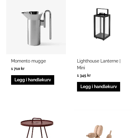
Momento mugge
Lighthouse Lanterne |
Mini
1 710
kr
1 345
kr
Legg i handlekurv
Legg i handlekurv
Prisområde:
Dette
2
produktet
245 kr
har
til
3
flere
895 kr