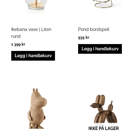
Ikebana vase | Liten
Pond bordspeil
rund
935
kr
1 399
kr
Legg i handlekurv
Legg i handlekurv
IKKE PÅ LAGER