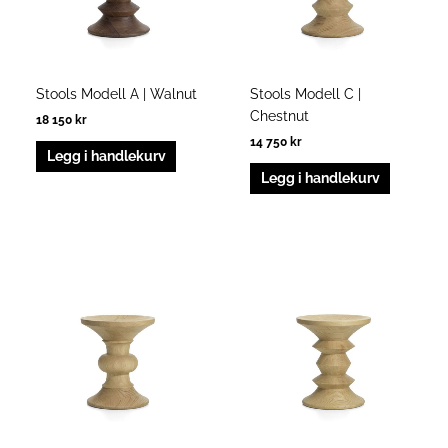
Stools Modell A | Walnut
Stools Modell C |
Chestnut
18 150
kr
14 750
kr
Legg i handlekurv
Legg i handlekurv