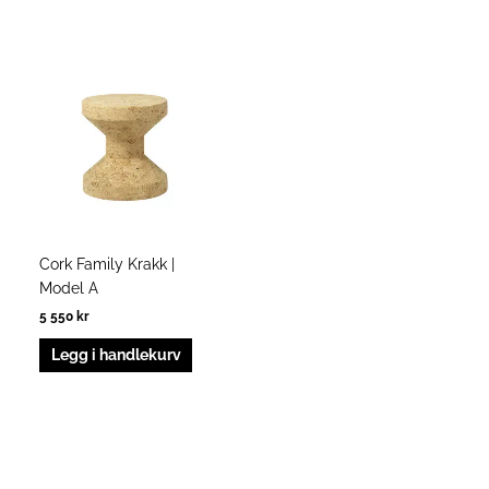
Cork Family Krakk |
Model A
5 550
kr
Legg i handlekurv