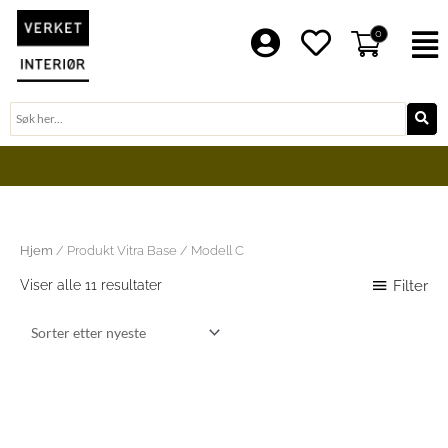
Hopp
rett
0
F
til
innholdet
Søk
BLI EN DEL AV VERKET FAMILIE
Sortert
Hjem
/ Produkt Vitra Base / Modell C
etter
nyeste
Filter
Viser alle 11 resultater