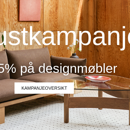
ustkampanj
5% på designmøbler
KAMPANJEOVERSIKT