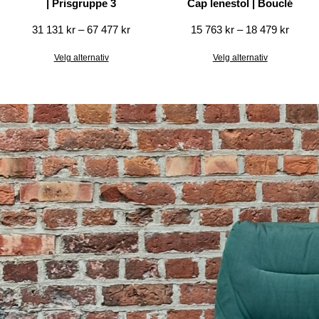
| Prisgruppe 3
Cap lenestol | Bouclé
31 131
kr
–
67 477
kr
15 763
kr
–
18 479
kr
Velg alternativ
Velg alternativ