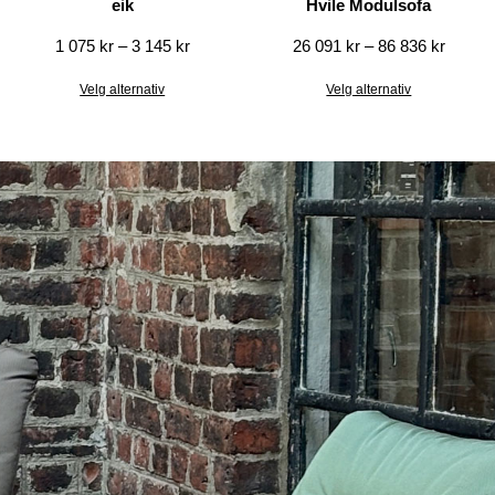
eik
Hvile Modulsofa
1 075
kr
–
3 145
kr
26 091
kr
–
86 836
kr
Velg alternativ
Velg alternativ