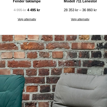
Fender taklampe
Modell 711 Lenestol
4 995
kr
4 495
kr
28 353
kr
–
36 860
kr
Velg alternativ
Velg alternativ