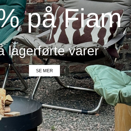
% på Fiam
å lagerførte varer
SE MER