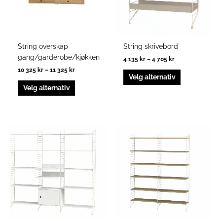
kan
kan
velges
velges
på
på
produktsiden
produktside
String overskap
String skrivebord
gang/garderobe/kjøkken
4 135
kr
–
4 705
kr
10 325
kr
–
11 325
kr
Velg alternativ
Velg alternativ
Prisområde:
Dette
9
produktet
415 kr
har
til
11
flere
235 kr
varianter.
Alternativen
kan
velges
på