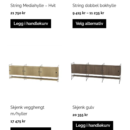
produktside
String Mediahylle – Hvit
String dobbel bokhylle
21 750
kr
9 415
kr
–
11 235
kr
Legg i handlekurv
Velg alternativ
Skjenk vegghengt
Skjenk gulv
m/hyller
20 355
kr
17 475
kr
Legg i handlekurv