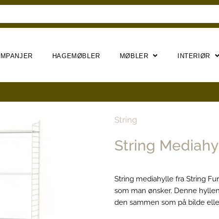
AMPANJER
HAGEMØBLER
MØBLER
INTERIØR
String
String Mediahyl
String mediahylle fra String F
som man ønsker. Denne hyllen be
den sammen som på bilde eller 