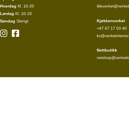
Hverdag
Kl. 10-20
lilleverket@verket
Lørdag
Kl. 10-18
Kjøkkenverket
Søndag
Stengt
+47 67 17 03 40
kv@verketinterior
Nettbutikk
netshop@verketin