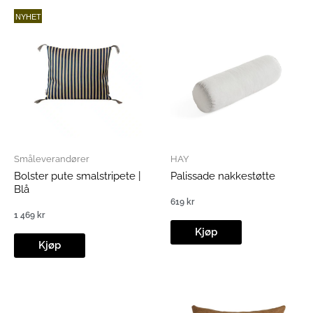
NYHET
Småleverandører
HAY
Bolster pute smalstripete |
Palissade nakkestøtte
Blå
619
kr
1 469
kr
Kjøp
Kjøp