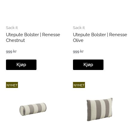
Sack it
Sack it
Utepute Bolster | Renesse
Utepute Bolster | Renesse
Chestnut
Olive
999
kr
999
kr
Kjøp
Kjøp
NYHET
NYHET