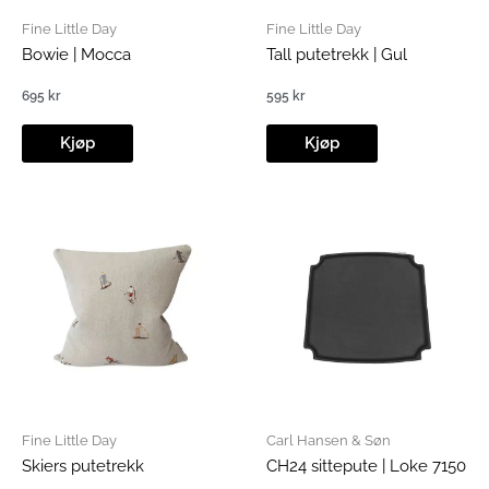
Fine Little Day
Fine Little Day
Bowie | Mocca
Tall putetrekk | Gul
695
kr
595
kr
Kjøp
Kjøp
Fine Little Day
Carl Hansen & Søn
Skiers putetrekk
CH24 sittepute | Loke 7150