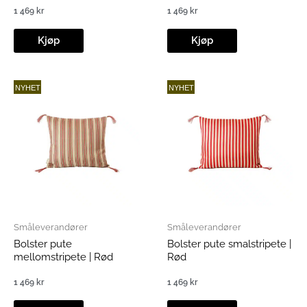
1 469
kr
1 469
kr
Kjøp
Kjøp
NYHET
NYHET
Småleverandører
Småleverandører
Bolster pute
Bolster pute smalstripete |
mellomstripete | Rød
Rød
1 469
kr
1 469
kr