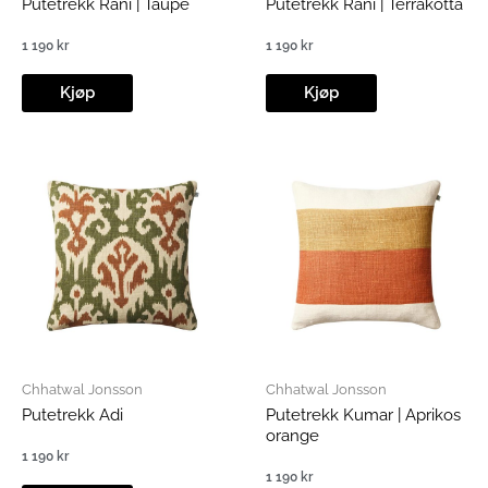
Putetrekk Rani | Taupe
Putetrekk Rani | Terrakotta
1 190
kr
1 190
kr
Kjøp
Kjøp
Chhatwal Jonsson
Chhatwal Jonsson
Putetrekk Adi
Putetrekk Kumar | Aprikos
orange
1 190
kr
1 190
kr