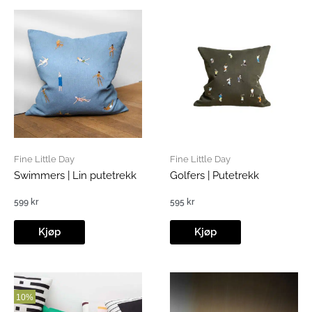
Fine Little Day
Fine Little Day
Swimmers | Lin putetrekk
Golfers | Putetrekk
599
kr
595
kr
Kjøp
Kjøp
10%