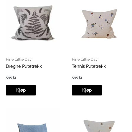
Fine Little Day
Fine Little Day
Bregne Putetrekk
Tennis Putetrekk
595
kr
595
kr
Kjøp
Kjøp