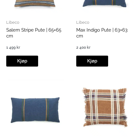
Libeco
Libeco
Salem Stripe Pute | 65×65
Max Indigo Pute | 63×63
cm
cm
1 499
kr
2 400
kr
Kjøp
Kjøp