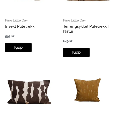
Fine Little Day
Fine Little Day
Insekt Putetrekk
Terrengsykkel Putetrekk |
Natur
595
kr
649
kr
Kjøp
Kjøp