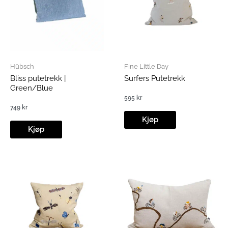
Hübsch
Fine Little Day
Bliss putetrekk |
Surfers Putetrekk
Green/Blue
595
kr
749
kr
Kjøp
Kjøp