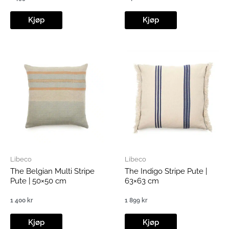
Kjøp
Kjøp
Libeco
Libeco
The Belgian Multi Stripe
The Indigo Stripe Pute |
Pute | 50×50 cm
63×63 cm
1 400
kr
1 899
kr
Kjøp
Kjøp