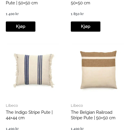
Pute | 50×50 cm
50×50 cm
1 400
kr
1 850
kr
Kjøp
Kjøp
Libeco
Libeco
The Indigo Stripe Pute |
The Belgian Railroad
44×44 cm
Stripe Pute | 50×50 cm
1 499
kr
1 400
kr