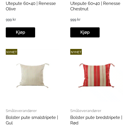
Utepute 60×40 | Renesse
Utepute 60×40 | Renesse
Olive
Chestnut
999
kr
999
kr
Kjøp
Kjøp
NYHET
NYHET
Småleverandører
Småleverandører
Bolster pute smalstripete |
Bolster pute bredstripete |
Gul
Rød