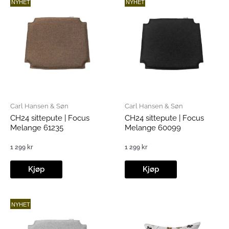
NYHET
NYHET
Carl Hansen & Søn
Carl Hansen & Søn
CH24 sittepute | Focus
CH24 sittepute | Focus
Melange 61235
Melange 60099
1 299
kr
1 299
kr
Kjøp
Kjøp
NYHET