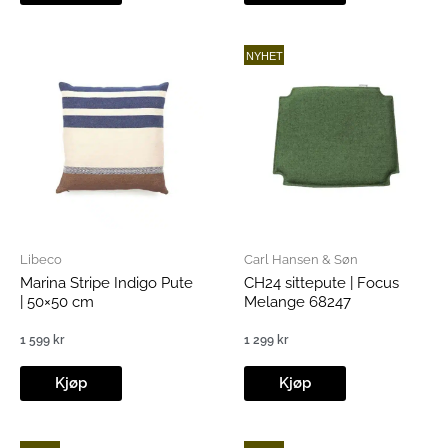
NYHET
Libeco
Carl Hansen & Søn
Marina Stripe Indigo Pute
CH24 sittepute | Focus
| 50×50 cm
Melange 68247
1 599
kr
1 299
kr
Kjøp
Kjøp