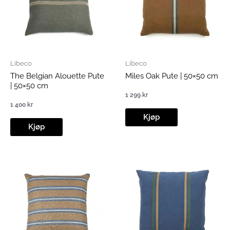
Libeco
Libeco
The Belgian Alouette Pute
Miles Oak Pute | 50×50 cm
| 50×50 cm
1 299
kr
1 400
kr
Kjøp
Kjøp