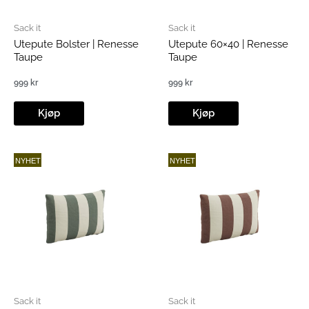
Sack it
Sack it
Utepute Bolster | Renesse
Utepute 60×40 | Renesse
Taupe
Taupe
999
kr
999
kr
Kjøp
Kjøp
NYHET
NYHET
Sack it
Sack it