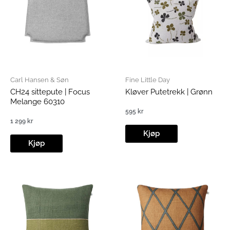
Carl Hansen & Søn
Fine Little Day
CH24 sittepute | Focus
Kløver Putetrekk | Grønn
Melange 60310
595
kr
1 299
kr
Kjøp
Kjøp