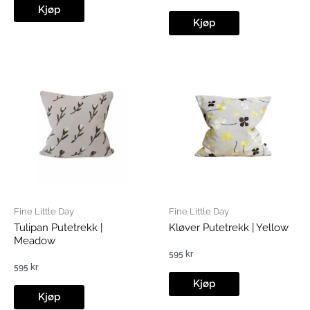
Kjøp
Kjøp
Fine Little Day
Fine Little Day
Tulipan Putetrekk |
Kløver Putetrekk | Yellow
Meadow
595
kr
595
kr
Kjøp
Kjøp