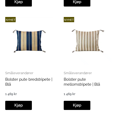
Kjøp
Kjøp
NYHET
NYHET
Småleverandører
Småleverandører
Bolster pute bredstripete |
Bolster pute
Blå
mellomstripete | Blå
1 469
kr
1 469
kr
Kjøp
Kjøp