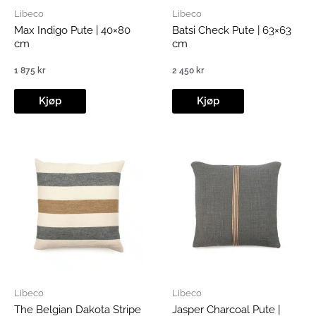
Libeco
Libeco
Max Indigo Pute | 40×80
Batsi Check Pute | 63×63
cm
cm
1 875
kr
2 450
kr
Kjøp
Kjøp
Libeco
Libeco
The Belgian Dakota Stripe
Jasper Charcoal Pute |