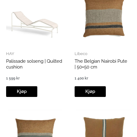
HAY
Libeco
Palissade solseng | Quilted
The Belgian Nairobi Pute
cushion
| 50×50 cm
1 599
kr
1 400
kr
Kjøp
Kjøp