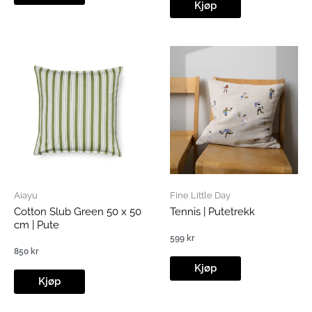
Kjøp
Aiayu
Fine Little Day
Cotton Slub Green 50 x 50
Tennis | Putetrekk
cm | Pute
599
kr
850
kr
Kjøp
Kjøp