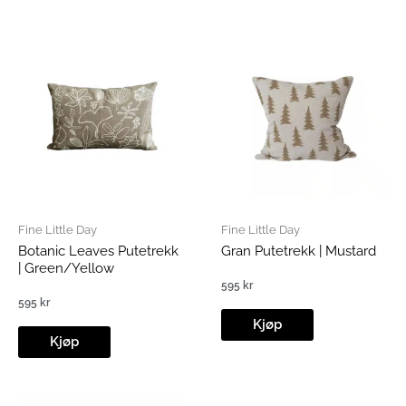
Fine Little Day
Fine Little Day
Botanic Leaves Putetrekk
Gran Putetrekk | Mustard
| Green/Yellow
595
kr
595
kr
Kjøp
Kjøp