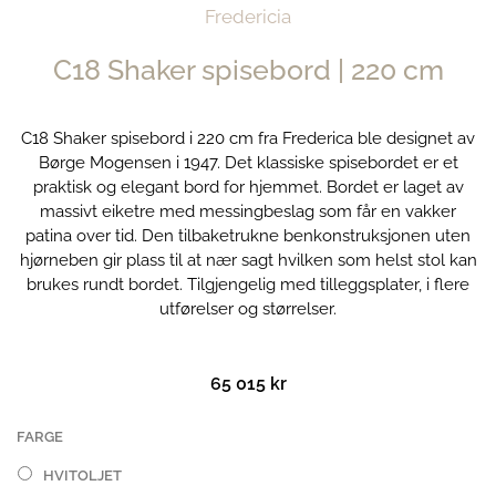
Fredericia
C18 Shaker spisebord | 220 cm
C18 Shaker spisebord i 220 cm fra Frederica ble designet av
Børge Mogensen i 1947. Det klassiske spisebordet er et
praktisk og elegant bord for hjemmet. Bordet er laget av
massivt eiketre med messingbeslag som får en vakker
patina over tid. Den tilbaketrukne benkonstruksjonen uten
hjørneben gir plass til at nær sagt hvilken som helst stol kan
brukes rundt bordet. Tilgjengelig med tilleggsplater, i flere
utførelser og størrelser.
65 015
kr
C18
FARGE
Shaker
HVITOLJET
spisebord