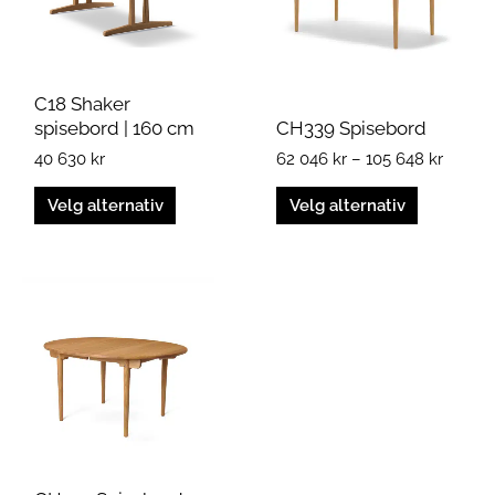
Alternativene
Alternativene
kan
kan
velges
velges
på
på
C18 Shaker
produktsiden
produktsiden
spisebord | 160 cm
CH339 Spisebord
40 630
kr
62 046
kr
–
105 648
kr
Velg alternativ
Velg alternativ
Prisområde:
Dette
38
produktet
368 kr
har
til
flere
64
varianter.
006 kr
Alternativene
kan
velges
på