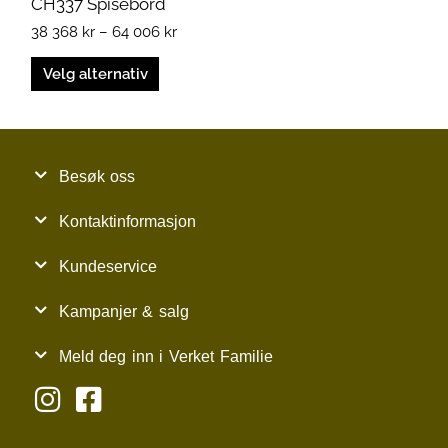
CH337 Spisebord
produktsiden
38 368
kr
–
64 006
kr
Velg alternativ
Besøk oss
Kontaktinformasjon
Kundeservice
Kampanjer & salg
Meld deg inn i Verket Familie