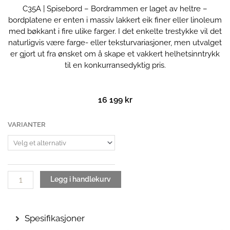
C35A | Spisebord – Bordrammen er laget av heltre –
bordplatene er enten i massiv lakkert eik finer eller linoleum
med bøkkant i fire ulike farger. I det enkelte trestykke vil det
naturligvis være farge- eller teksturvariasjoner, men utvalget
er gjort ut fra ønsket om å skape et vakkert helhetsinntrykk
til en konkurransedyktig pris.
16 199
kr
C35A
VARIANTER
|
Spisebord
antall
Legg i handlekurv
Spesifikasjoner