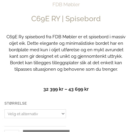
FDB Møbler
C69E RY | Spisebord
C69E Ry spisebord fra FDB Møbler er et spisebord i massiv
oljet eik. Dette elegante og minimalistiske bordet har en
bordplate med kun i oljet utførelse og en mykt avrundet
kant som gir designet et unikt og gjennomtenkt uttrykk.
Bordet kan tillegges tilleggsplater slik at det enkelt kan
tilpasses situasjonen og behovene som du trenger.
Prisområde:
32 399
kr
–
43 699
kr
32
399 kr
C69E
STØRRELSE
til
RY
43
|
699 kr
Spisebord
antall