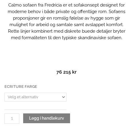
Calmo sofaen fra Fredricia er et sofakonsept designet for
moderne behov i både private og offentlige rom. Sofaens
proporsjoner gir en romslig følelse av hygge som gir
mulighet for arbeid og samtale samt avslappet komfort.
Rette linjer kombinert med diskrete buede detaljer bryter
med formaliteten til den typiske skandinaviske sofaen.
76 215
kr
Calmo
ECRITURE FARGE
5623
|
3-
seter
sofa
Legg i handlekurv
antall