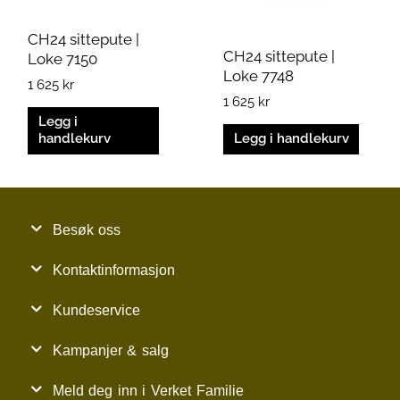
CH24 sittepute |
CH24 sittepute |
Loke 7150
Loke 7748
1 625
kr
1 625
kr
Legg i
handlekurv
Legg i handlekurv
Besøk oss
Kontaktinformasjon
Kundeservice
Kampanjer & salg
Meld deg inn i Verket Familie