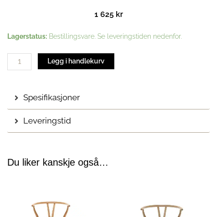
1 625
kr
CH24
Lagerstatus:
Bestillingsvare. Se leveringstiden nedenfor.
sittepute
|
Legg i handlekurv
Loke
7050
antall
Spesifikasjoner
Leveringstid
Du liker kanskje også…