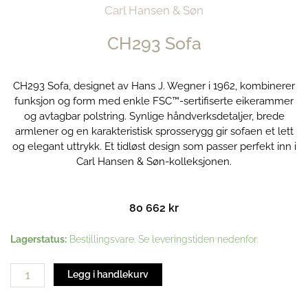
Carl Hansen & Søn
CH293 Sofa
CH293 Sofa, designet av Hans J. Wegner i 1962, kombinerer
funksjon og form med enkle FSC™-sertifiserte eikerammer
og avtagbar polstring. Synlige håndverksdetaljer, brede
armlener og en karakteristisk sprosserygg gir sofaen et lett
og elegant uttrykk. Et tidløst design som passer perfekt inn i
Carl Hansen & Søn-kolleksjonen.
80 662
kr
CH293
Lagerstatus:
Bestillingsvare. Se leveringstiden nedenfor.
Sofa
antall
Legg i handlekurv