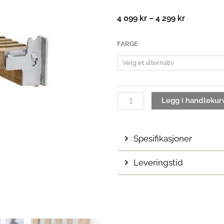
Prisområd
4 099
kr
–
4 299
kr
4
099 kr
Cutter
FARGE
til
Klappsete
4
antall
299 kr
Legg i handlekur
Spesifikasjoner
Leveringstid