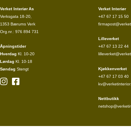
Verket Interiør As
Verket Interiør
Verksgata 18-20,
+47 67 17 15 50
1353 Bærums Verk
firmapost@verketi
Org.nr.: 976 894 731
Lilleverket
Åpningstider
+47 67 13 22 44
Hverdag
Kl. 10-20
lilleverket@verket
Lørdag
Kl. 10-18
Kjøkkenverket
Søndag
Stengt
+47 67 17 03 40
kv@verketinterior
Nettbutikk
netshop@verketin