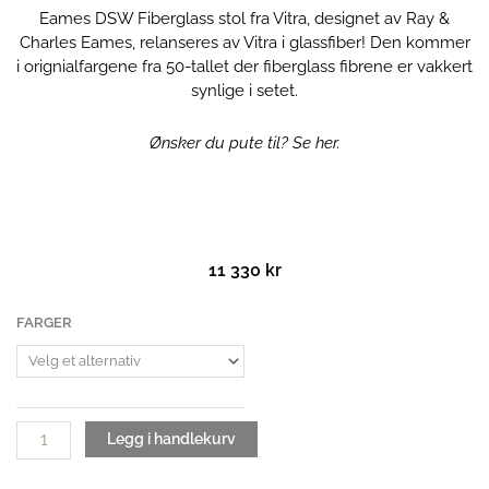
Eames DSW Fiberglass stol fra Vitra, designet av Ray &
Charles Eames, relanseres av Vitra i glassfiber! Den kommer
i orignialfargene fra 50-tallet der fiberglass fibrene er vakkert
synlige i setet.
Ønsker du pute til? Se her.
11 330
kr
Eames
FARGER
DSW
Fiberglass
Chair
antall
Legg i handlekurv