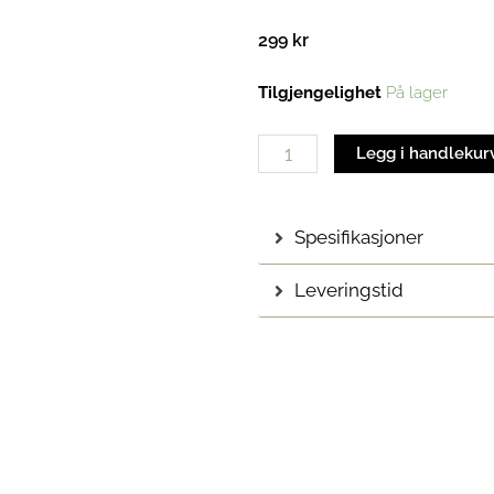
299
kr
Fotbad
Tilgjengelighet
På lager
| Peppermynte
antall
Legg i handlekur
Spesifikasjoner
Leveringstid