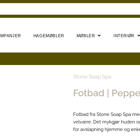
AMPANJER
HAGEMØBLER
MØBLER
INTERIØR
Stone Soap Spa
Fotbad | Pepp
Fotbad fra Stone Soap Spa med
velvære. Det mykgjør huden og 
for avslapning hjemme og enkel 