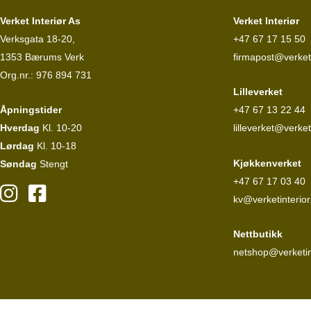
Verket Interiør As
Verket Interiør
Verksgata 18-20,
+47 67 17 15 50
1353 Bærums Verk
firmapost@verketi
Org.nr.: 976 894 731
Lilleverket
Åpningstider
+47 67 13 22 44
Hverdag
Kl. 10-20
lilleverket@verket
Lørdag
Kl. 10-18
Kjøkkenverket
Søndag
Stengt
+47 67 17 03 40
kv@verketinterior
Nettbutikk
netshop@verketin