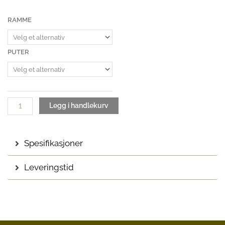
56
990 kr
Frame
RAMME
til
sofagruppe
58
antall
990 kr
PUTER
Legg i handlekurv
Spesifikasjoner
Leveringstid