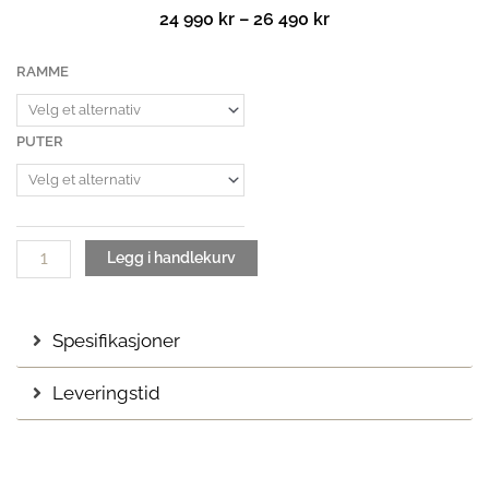
Prisområde:
24 990
kr
–
26 490
kr
24
990 kr
Frame
RAMME
til
solseng
26
antall
490 kr
PUTER
Legg i handlekurv
Spesifikasjoner
Leveringstid