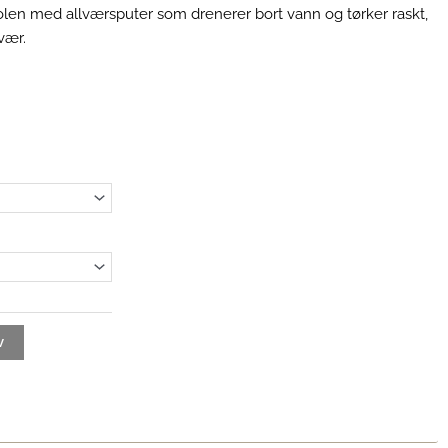
olen med allværsputer som drenerer bort vann og tørker raskt,
 vær.
e:
v