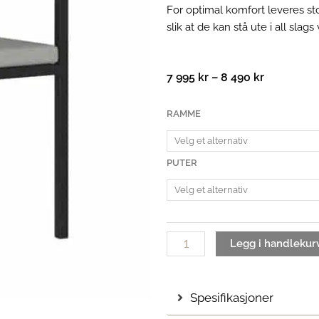
For optimal komfort leveres st
slik at de kan stå ute i all slags
Prisområd
7 995
kr
–
8 490
kr
7
995 kr
Frame
RAMME
til
spisestol
8
antall
490 kr
PUTER
Legg i handlekur
Spesifikasjoner