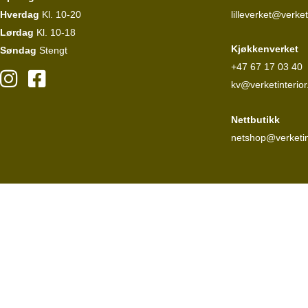
Hverdag
Kl. 10-20
lilleverket@verket
Lørdag
Kl. 10-18
Kjøkkenverket
Søndag
Stengt
+47 67 17 03 40
kv@verketinterior
Nettbutikk
netshop@verketin