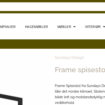
AMPANJER
HAGEMØBLER
MØBLER
INTERIØR
Sundays Design
Frame spisesto
Frame Spisestol fra Sundays Des
tåle det norske klimaet. Stole
både lett og motstandsdyktig m
vedlikehold.