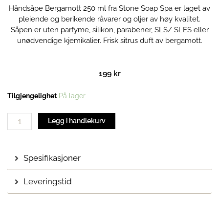
Håndsåpe Bergamott 250 ml fra Stone Soap Spa er laget av
pleiende og berikende råvarer og oljer av høy kvalitet.
Såpen er uten parfyme, silikon, parabener, SLS/ SLES eller
unødvendige kjemikalier. Frisk sitrus duft av bergamott.
199
kr
Håndsåpe
Tilgjengelighet
På lager
Bergamott
|
Legg i handlekurv
250
ml
antall
Spesifikasjoner
Leveringstid