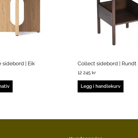
n
sidebord | Eik
Collect sidebord | Rundt
12 245
kr
nativ
Legg i handlekurv