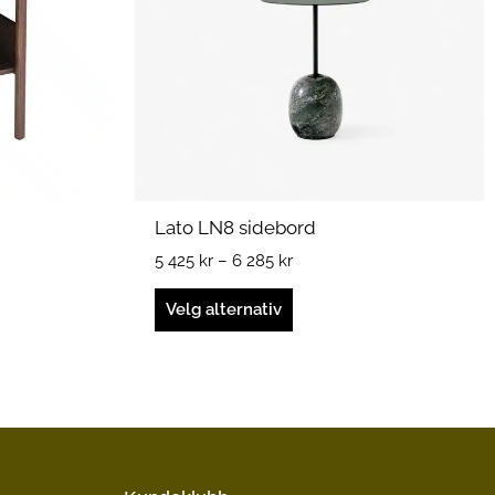
kan
velges
på
produktsiden
Lato LN8 sidebord
5 425
kr
–
6 285
kr
Velg alternativ