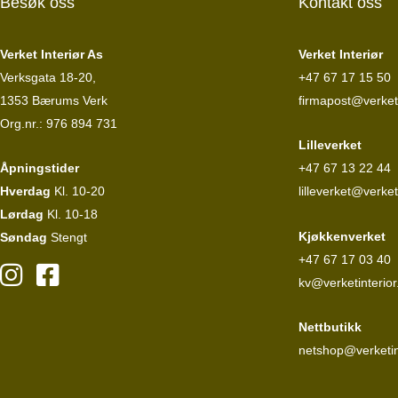
Besøk oss
Kontakt oss
Verket Interiør As
Verket Interiør
Verksgata 18-20,
+47 67 17 15 50
1353 Bærums Verk
firmapost@verketi
Org.nr.: 976 894 731
Lilleverket
Åpningstider
+47 67 13 22 44
Hverdag
Kl. 10-20
lilleverket@verket
Lørdag
Kl. 10-18
Kjøkkenverket
Søndag
Stengt
+47 67 17 03 40
kv@verketinterior
Nettbutikk
netshop@verketin