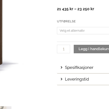
Prisomr
21 435
kr
–
23 250
kr
21
435 kr
Islets
UTFØRELSE
til
Sidebord
23
antall
250 kr
Legg i handlekur
Spesifikasjoner
Leveringstid