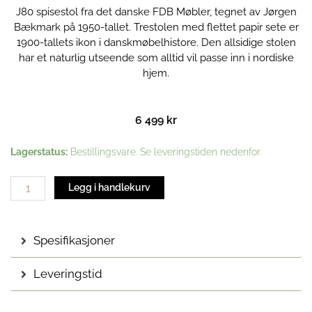
J80 spisestol fra det danske FDB Møbler, tegnet av Jørgen
Bækmark på 1950-tallet. Trestolen med flettet papir sete er
1900-tallets ikon i danskmøbelhistore. Den allsidige stolen
har et naturlig utseende som alltid vil passe inn i nordiske
hjem.
6 499
kr
J80
Lagerstatus:
Bestillingsvare. Se leveringstiden nedenfor.
spisestol
|
Legg i handlekurv
Blue
grey
lakket
Spesifikasjoner
bøk
antall
Leveringstid