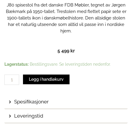
J80 spisestol fra det danske FDB Møbler, tegnet av Jørgen
Bækmark på 1950-tallet. Trestolen med flettet papir sete er
1900-tallets ikon i danskmøbelhistore. Den allsidige stolen
har et naturlig utseende som alltid vil passe inn i nordiske
hjem.
5 499
kr
J80
Lagerstatus:
Bestillingsvare. Se leveringstiden nedenfor.
spisestol
|
Legg i handlekurv
Såpet
bøk
antall
Spesifikasjoner
Leveringstid