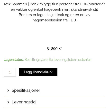
M12 Sammen | Benk m.rygg til 2 personer fra FDB Møbler er
en vakker og enkel hagebenk i ren, skandinavisk stil.
Benken er laget i oljet teak og er en del av
hagemøbelserien fra FDB.
8 899
kr
M12
Lagerstatus:
Bestillingsvare. Se leveringstiden nedenfor.
Sammen
|
Legg i handlekurv
Benk
m.rygg
antall
Spesifikasjoner
Leveringstid