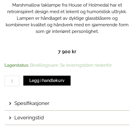
Marshmallow taklampe fra House of Holmedal har et
retroinspirert design med et lekent og humoristisk uttrykk.
Lampen er håndlaget av dyktige glassblåsere og
kombinerer kvalitet og håndverk med en sjarmerende form
som gir interiøret personlighet.
7 900
kr
Marshmallow
Lagerstatus:
Bestillingsvare. Se leveringstiden nedenfor.
Taklampe
|
Legg i handlekurv
Klar
antall
Spesifikasjoner
Leveringstid