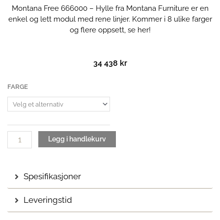
Montana Free 666000 – Hylle fra Montana Furniture er en
enkel og lett modul med rene linjer. Kommer i 8 ulike farger
og flere oppsett,
se her!
34 438
kr
Montana
FARGE
Free
666000
-
Hylle
antall
Legg i handlekurv
Spesifikasjoner
Leveringstid