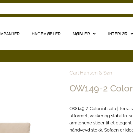
AMPANJER
HAGEMØBLER
MØBLER
INTERIØR
Carl Hansen & Søn
OW149-2 Colonia
OW149-2 Colonial sofa | Terra 
utformet, vakker og stabil to-s
armlenene stiger til et elegant 
håndvevd stokk. Sofaen er ideell