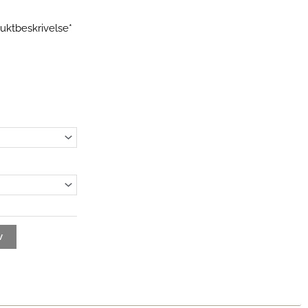
uktbeskrivelse*
åde:
v