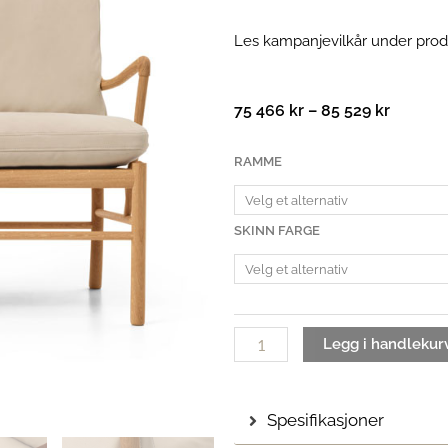
Les kampanjevilkår under prod
Prisomr
75 466
kr
–
85 529
kr
75
466 kr
OW149-
RAMME
til
2
85
Colonial
529 kr
sofa
SKINN FARGE
|
Terra
skinn
antall
Legg i handlekur
Spesifikasjoner