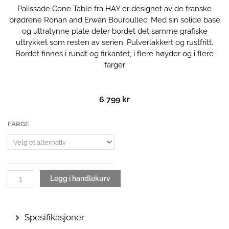
Palissade Cone Table fra HAY er designet av de franske
brødrene Ronan and Erwan Bouroullec. Med sin solide base
og ultratynne plate deler bordet det samme grafiske
uttrykket som resten av serien. Pulverlakkert og rustfritt.
Bordet finnes i rundt og firkantet, i flere høyder og i flere
farger
6 799
kr
Palissade
FARGE
Cone
Table
| 65
antall
Legg i handlekurv
Spesifikasjoner