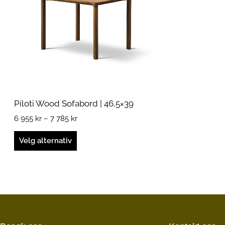
kan
velges
på
produktsiden
Piloti Wood Sofabord | 46,5×39
6 955
kr
–
7 785
kr
Velg alternativ