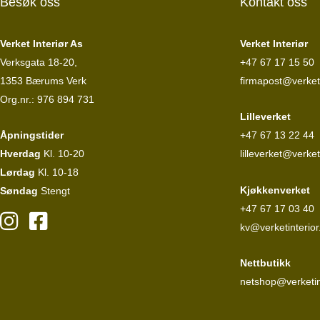
Besøk oss
Kontakt oss
Verket Interiør As
Verket Interiør
Verksgata 18-20,
+47 67 17 15 50
1353 Bærums Verk
firmapost@verketi
Org.nr.: 976 894 731
Lilleverket
Åpningstider
+47 67 13 22 44
Hverdag
Kl. 10-20
lilleverket@verket
Lørdag
Kl. 10-18
Kjøkkenverket
Søndag
Stengt
+47 67 17 03 40
kv@verketinterior
Nettbutikk
netshop@verketin