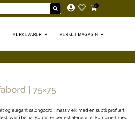
0
MERKEVARER
VERKET MAGASIN
fabord | 75×75
lt og elegant salongbord i massiv eik med en subtil profilert
st over i beina. Bordet er perfekt alene eller kombinert med