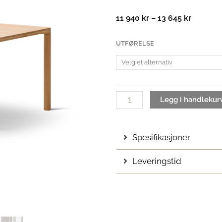
Prisomr
11 940
kr
–
13 645
kr
11
940 kr
Piloti
UTFØRELSE
til
Wood
13
Sofabord
645 kr
| 75x75
antall
Legg i handlekur
Spesifikasjoner
Leveringstid